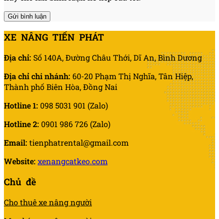
XE NÂNG TIẾN PHÁT
Địa chỉ:
Số 140A, Đường Châu Thới, Dĩ An, Bình Dương
Địa chỉ chi nhánh:
60-20 Phạm Thị Nghĩa, Tân Hiệp,
Thành phố Biên Hòa, Đồng Nai
Hotline 1:
098 5031 901 (Zalo)
Hotline 2:
0901 986 726 (Zalo)
Email:
tienphatrental@gmail.com
Website:
xenangcatkeo.com
Chủ đề
Cho thuê xe nâng người