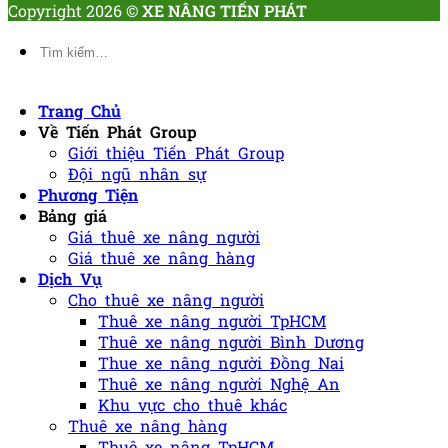
Copyright 2026 ©
XE NÂNG TIẾN PHÁT
Tìm
kiếm:
Trang Chủ
Về Tiến Phát Group
Giới thiệu Tiến Phát Group
Đội ngũ nhân sự
Phương Tiện
Bảng giá
Giá thuê xe nâng người
Giá thuê xe nâng hàng
Dịch Vụ
Cho thuê xe nâng người
Thuê xe nâng người TpHCM
Thuê xe nâng người Bình Dương
Thue xe nâng người Đồng Nai
Thuê xe nâng người Nghệ An
Khu vực cho thuê khác
Thuê xe nâng hàng
Thuê xe nâng TpHCM