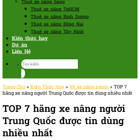
Thuê xe nâng hàng
Thuê xe nâng TpHCM
Thuê xe nâng Bình Dương
Thuê xe nâng Đồng Nai
Thuê xe nâng Tây Ninh
Kiến thức hay
Dự án
Liên Hệ
Tìm
kiếm:
Trang Chủ
>
Kiến Thức Hay
>
Về xe nâng người
>
TOP 7
hãng xe nâng người Trung Quốc được tin dùng nhiều nhất
TOP 7 hãng xe nâng người
Trung Quốc được tin dùng
nhiều nhất