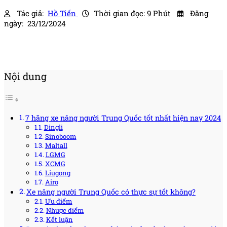
Tác giả:
Hồ Tiến
Thời gian đọc: 9 Phút
Đăng
ngày: 23/12/2024
Nội dung
7 hãng xe nâng người Trung Quốc tốt nhất hiện nay 2024
Dingli
Sinoboom
Maltall
LGMG
XCMG
Liugong
Airo
Xe nâng người Trung Quốc có thực sự tốt không?
Ưu điểm
Nhược điểm
Kết luận