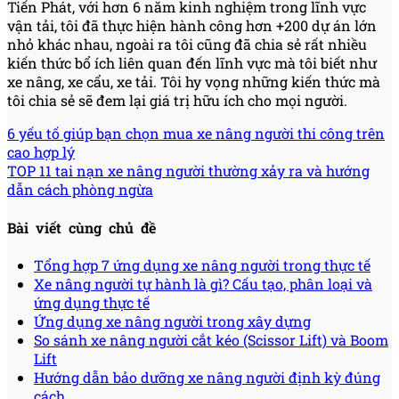
Tiến Phát, với hơn 6 năm kinh nghiệm trong lĩnh vực
vận tải, tôi đã thực hiện hành công hơn +200 dự án lớn
nhỏ khác nhau, ngoài ra tôi cũng đã chia sẻ rất nhiều
kiến thức bổ ích liên quan đến lĩnh vực mà tôi biết như
xe nâng, xe cẩu, xe tải. Tôi hy vọng những kiến thức mà
tôi chia sẻ sẽ đem lại giá trị hữu ích cho mọi người.
6 yếu tố giúp bạn chọn mua xe nâng người thi công trên
cao hợp lý
TOP 11 tai nạn xe nâng người thường xảy ra và hướng
dẫn cách phòng ngừa
Bài viết cùng chủ đề
Tổng hợp 7 ứng dụng xe nâng người trong thực tế
Xe nâng người tự hành là gì? Cấu tạo, phân loại và
ứng dụng thực tế
Ứng dụng xe nâng người trong xây dựng
So sánh xe nâng người cắt kéo (Scissor Lift) và Boom
Lift
Hướng dẫn bảo dưỡng xe nâng người định kỳ đúng
cách