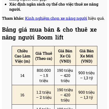
Xác định ngân sách cụ thể cho việc thuê xe nâng
người.
Tham khảo:
Kinh nghiệm chọn xe nâng người
hiệu quả.
Bảng giá mua bán & cho thuê xe
nâng người Boom lift
Chiều
Giá Bán
Giá Bán
Giá Thuê
Cao Làm
Xe Cũ
Xe Mới
(Theo ca)
Việc (m)
(VND)
(VND)
800.000
190 triệu
900 triệu
14
– 1.5
– 420
– 1,3 tỷ
triệu
triệu
190 triệu
1.2 triệu
900 triệu
16
– 420
– 2 triệu
– 1,3 tỷ
triệu