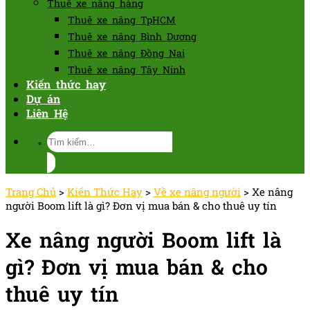
Thuê xe nâng hàng
Thuê xe nâng TpHCM
Thuê xe nâng Bình Dương
Thuê xe nâng Đồng Nai
Thuê xe nâng Tây Ninh
Kiến thức hay
Dự án
Liên Hệ
Tìm
kiếm:
Trang Chủ
>
Kiến Thức Hay
>
Về xe nâng người
>
Xe nâng
người Boom lift là gì? Đơn vị mua bán & cho thuê uy tín
Xe nâng người Boom lift là
gì? Đơn vị mua bán & cho
thuê uy tín