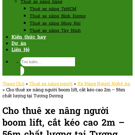
Thuê xe nâng hàng
Thuê xe nâng TpHCM
Thuê xe nâng Bình Dương
Thuê xe nâng Đồng Nai
Thuê xe nâng Tây Ninh
Kiến thức hay
Dự án
Liên Hệ
Tìm
kiếm:
Trang Chủ
>
Thuê xe nâng người
>
Xe Nâng Người Nghệ An
>
Cho thuê xe nâng người boom lift, cắt kéo cao 2m – 56m
chất lượng tại Tương Dương
Cho thuê xe nâng người
boom lift, cắt kéo cao 2m –
56m chất lượng tại Tương