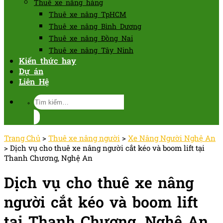
Thuê xe nâng hàng
Thuê xe nâng TpHCM
Thuê xe nâng Bình Dương
Thuê xe nâng Đồng Nai
Thuê xe nâng Tây Ninh
Kiến thức hay
Dự án
Liên Hệ
Tìm
kiếm:
Trang Chủ
>
Thuê xe nâng người
>
Xe Nâng Người Nghệ An
>
Dịch vụ cho thuê xe nâng người cắt kéo và boom lift tại
Thanh Chương, Nghệ An
Dịch vụ cho thuê xe nâng
người cắt kéo và boom lift
tại Thanh Chương, Nghệ An