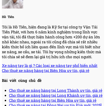
Hồ Tiến
Tôi là Hồ Tiến, hiện đang là Kỹ Sư tại công ty Vận Tải
Tiến Phát, với hơn 6 năm kinh nghiệm trong lĩnh vực
vận tải, tôi đã thực hiện hành công hơn +200 dự án lớn
nhỏ khác nhau, ngoài ra tôi cũng đã chia sẻ rất nhiều
kiến thức bổ ích liên quan đến lĩnh vực mà tôi biết như
xe nâng, xe cẩu, xe tải. Tôi hy vọng những kiến thức mà
tôi chia sẻ sẽ đem lại giá trị hữu ích cho mọi người.
Xe nâng tay là gì ? Các loại xe nâng tay phổ biến nhất
Cho thuê xe nâng hàng tại Biên Hòa uy tín, giá rẻ
Bài viết cùng chủ đề
Cho thuê xe nâng hàng tại Long Thành uy tín, giá rẻ
Cho thuê xe nâng hàng tại Long Khánh uy tín, giá rẻ
Cho thuê xe nâng hàng tại Biên Hòa uy tín, giá rẻ
Cho thuê xe nâng tại Đồng Nai uy tín [Giá mới: 2025]