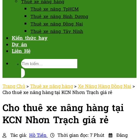
Thuê xe nâng hàng
Thuê xe nâng TpHCM
Thuê xe nâng Bình Dương
Thuê xe nâng Đồng Nai
Thuê xe nâng Tây Ninh
Kiến thức hay
Dự án
Liên Hệ
Tìm
kiếm:
Trang Chủ
>
Thuê xe nâng hàng
>
Xe Nâng Hàng Đồng Nai
>
Cho thuê xe nâng hàng tại KCN Nhơn Trạch giá rẻ
Cho thuê xe nâng hàng tại
KCN Nhơn Trạch giá rẻ
Tác giả:
Hồ Tiến
Thời gian đọc: 7 Phút
Đăng