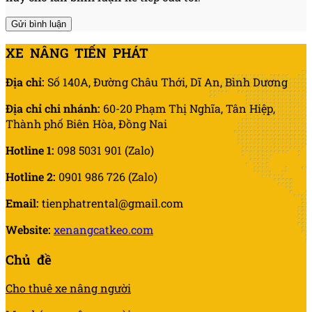
XE NÂNG TIẾN PHÁT
Địa chỉ:
Số 140A, Đường Châu Thới, Dĩ An, Bình Dương
Địa chỉ chi nhánh:
60-20 Phạm Thị Nghĩa, Tân Hiệp,
Thành phố Biên Hòa, Đồng Nai
Hotline 1:
098 5031 901 (Zalo)
Hotline 2:
0901 986 726 (Zalo)
Email:
tienphatrental@gmail.com
Website:
xenangcatkeo.com
Chủ đề
Cho thuê xe nâng người