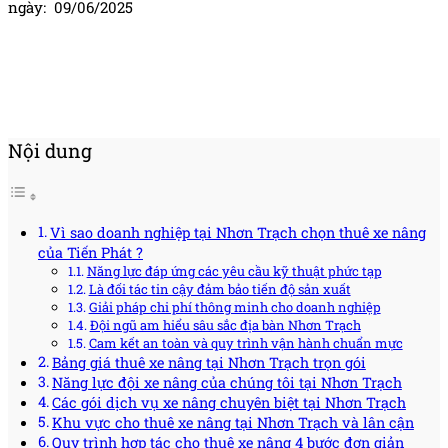
ngày: 09/06/2025
Nội dung
Vì sao doanh nghiệp tại Nhơn Trạch chọn thuê xe nâng
của Tiến Phát ?
Năng lực đáp ứng các yêu cầu kỹ thuật phức tạp
Là đối tác tin cậy đảm bảo tiến độ sản xuất
Giải pháp chi phí thông minh cho doanh nghiệp
Đội ngũ am hiểu sâu sắc địa bàn Nhơn Trạch
Cam kết an toàn và quy trình vận hành chuẩn mực
Bảng giá thuê xe nâng tại Nhơn Trạch trọn gói
Năng lực đội xe nâng của chúng tôi tại Nhơn Trạch
Các gói dịch vụ xe nâng chuyên biệt tại Nhơn Trạch
Khu vực cho thuê xe nâng tại Nhơn Trạch và lân cận
Quy trình hợp tác cho thuê xe nâng 4 bước đơn giản