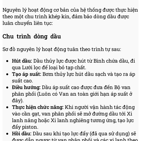
Nguyên lý hoạt động cơ bản của hệ thống được thực hiện
theo một chu trình khép kín, đảm bảo dòng dầu được
luân chuyển liên tục:
Chu trình dòng dầu
Sơ đồ nguyên lý hoạt động tuân theo trình tự sau:
Hút dầu:
Dầu thủy lực được hút từ Bình chứa dầu, đi
qua Lưới lọc để loại bỏ tạp chất.
Tạo áp suất:
Bơm thủy lực hút dầu sạch và tạo ra áp
suất cao.
Điều hướng:
Dầu áp suất cao được đưa đến Bộ van
phân phối (Luôn có Van an toàn giới hạn áp suất ở
đây).
Thực hiện chức năng:
Khi người vận hành tác động
vào cần gạt, van phân phối sẽ mở đường dầu tới Xi
lanh nâng hoặc Xi lanh nghiêng tương ứng, tạo lực
đẩy piston.
Hồi dầu:
Dầu sau khi tạo lực đẩy (đã qua sử dụng) sẽ
được dẫn ngược từ van phân phối và các xi lanh theo