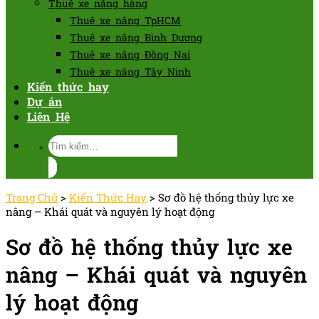
Thuê xe nâng hàng
Thuê xe nâng TpHCM
Thuê xe nâng Bình Dương
Thuê xe nâng Đồng Nai
Thuê xe nâng Tây Ninh
Kiến thức hay
Dự án
Liên Hệ
Tìm
kiếm:
Trang Chủ
>
Kiến Thức Hay
>
Sơ đồ hệ thống thủy lực xe
nâng – Khái quát và nguyên lý hoạt động
Sơ đồ hệ thống thủy lực xe
nâng – Khái quát và nguyên
lý hoạt động