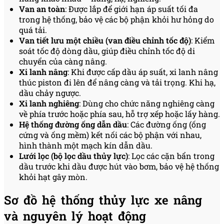
Van an toàn
: Được lắp để giới hạn áp suất tối đa
trong hệ thống, bảo vệ các bộ phận khỏi hư hỏng do
quá tải.
Van tiết lưu một chiều (van điều chỉnh tốc độ)
: Kiểm
soát tốc độ dòng dầu, giúp điều chỉnh tốc độ di
chuyển của càng nâng.
Xi lanh nâng
: Khi được cấp dầu áp suất, xi lanh nâng
thúc piston đi lên để nâng càng và tải trọng. Khi hạ,
dầu chảy ngược.
Xi lanh nghiêng
: Dùng cho chức năng nghiêng càng
về phía trước hoặc phía sau, hỗ trợ xếp hoặc lấy hàng.
Hệ thống đường ống dẫn dầu
: Các đường ống (ống
cứng và ống mềm) kết nối các bộ phận với nhau,
hình thành một mạch kín dẫn dầu.
Lưới lọc (bộ lọc dầu thủy lực)
: Lọc các cặn bẩn trong
dầu trước khi dầu được hút vào bơm, bảo vệ hệ thống
khỏi hạt gây mòn.
Sơ đồ hệ thống thủy lực xe nâng
và nguyên lý hoạt động