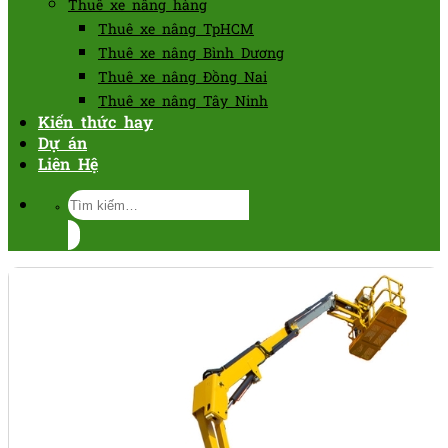
Thuê xe nâng hàng
Thuê xe nâng TpHCM
Thuê xe nâng Bình Dương
Thuê xe nâng Đồng Nai
Thuê xe nâng Tây Ninh
Kiến thức hay
Dự án
Liên Hệ
Tìm
kiếm: