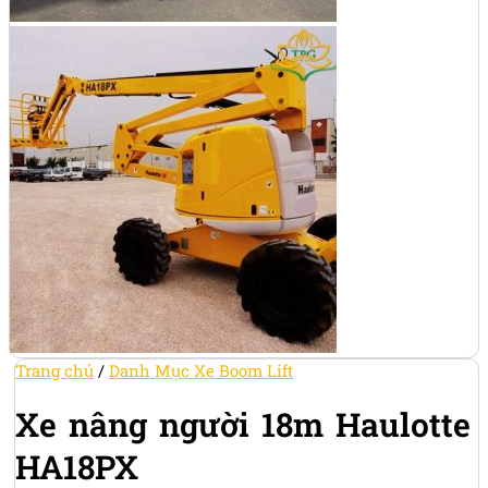
Trang chủ
/
Danh Mục Xe Boom Lift
Xe nâng người 18m Haulotte
HA18PX