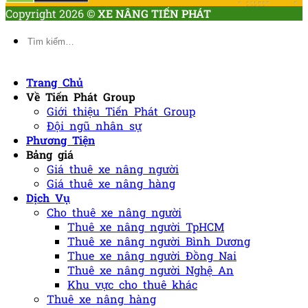
Copyright 2026 ©
XE NÂNG TIẾN PHÁT
Tìm
kiếm:
Trang Chủ
Về Tiến Phát Group
Giới thiệu Tiến Phát Group
Đội ngũ nhân sự
Phương Tiện
Bảng giá
Giá thuê xe nâng người
Giá thuê xe nâng hàng
Dịch Vụ
Cho thuê xe nâng người
Thuê xe nâng người TpHCM
Thuê xe nâng người Bình Dương
Thue xe nâng người Đồng Nai
Thuê xe nâng người Nghệ An
Khu vực cho thuê khác
Thuê xe nâng hàng