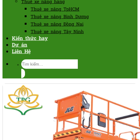
Thuê xe nâng hàng
Thuê xe nâng TpHCM
Thuê xe nâng Bình Dương
Thuê xe nâng Đồng Nai
Thuê xe nâng Tây Ninh
Kiến thức hay
Dự án
Liên Hệ
Tìm
kiếm: