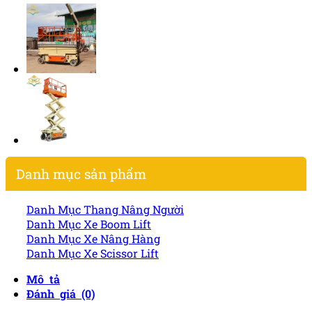
Danh mục sản phẩm
Danh Mục Thang Nâng Người
Danh Mục Xe Boom Lift
Danh Mục Xe Nâng Hàng
Danh Mục Xe Scissor Lift
Mô tả
Đánh giá (0)