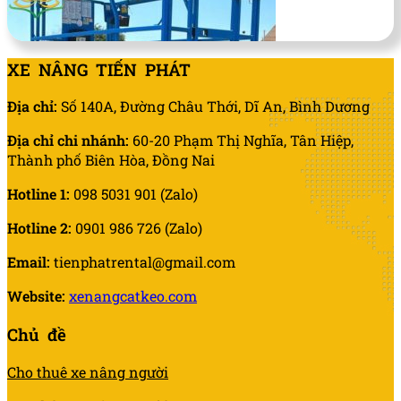
XE NÂNG TIẾN PHÁT
Địa chỉ:
Số 140A, Đường Châu Thới, Dĩ An, Bình Dương
Địa chỉ chi nhánh:
60-20 Phạm Thị Nghĩa, Tân Hiệp,
Thành phố Biên Hòa, Đồng Nai
Hotline 1:
098 5031 901 (Zalo)
Hotline 2:
0901 986 726 (Zalo)
Email:
tienphatrental@gmail.com
Xe nâng người 14m dạng cắt kéo Genie GS 4047
Website:
xenangcatkeo.com
Tìm hiểu xe
Chủ đề
Cho thuê xe nâng người