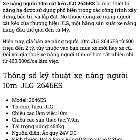
Xe nâng người 10m cắt kéo JLG 2646ES
là một thiết bị
nâng hạ được sử dụng phổ biến trong các công trình xây
dựng, bảo trì, và lắp đặt. Nó thuộc dòng xe nâng người
cắt kéo của thương hiệu JLG, một hãng sản xuất xe nâng
hàng đầu thế giới đến từ Mỹ.
Hiện nay, giá bán xe nâng người 10m JLG 2646ES từ 500
triệu đến 2 tỷ, tùy thuộc vào bạn mua xe mới hay xe cũ.
Đối với giá thuê xe nâng người 10m rẻ hơn rất nhiều chỉ
từ 460.000đ/ca làm việc.
Thông số kỹ thuật xe nâng người
10m JLG 2646ES
Model: 2646ES
Thương hiệu: JLG
Chiều cao làm việc: 10m
Chiều cao sàn thao tác: 7.9m
Tải trọng nâng: 454kg
Nguồn điện: Ắc quy 24V DC
Kích thước: Dài 2.5m x Rộng 0.81m x Cao 2.36m