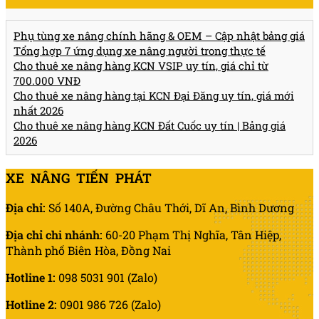
Phụ tùng xe nâng chính hãng & OEM – Cập nhật bảng giá
Tổng hợp 7 ứng dụng xe nâng người trong thực tế
Cho thuê xe nâng hàng KCN VSIP uy tín, giá chỉ từ
700.000 VNĐ
Cho thuê xe nâng hàng tại KCN Đại Đăng uy tín, giá mới
nhất 2026
Cho thuê xe nâng hàng KCN Đất Cuốc uy tín | Bảng giá
2026
XE NÂNG TIẾN PHÁT
Địa chỉ:
Số 140A, Đường Châu Thới, Dĩ An, Bình Dương
Địa chỉ chi nhánh:
60-20 Phạm Thị Nghĩa, Tân Hiệp,
Thành phố Biên Hòa, Đồng Nai
Hotline 1:
098 5031 901 (Zalo)
Hotline 2:
0901 986 726 (Zalo)