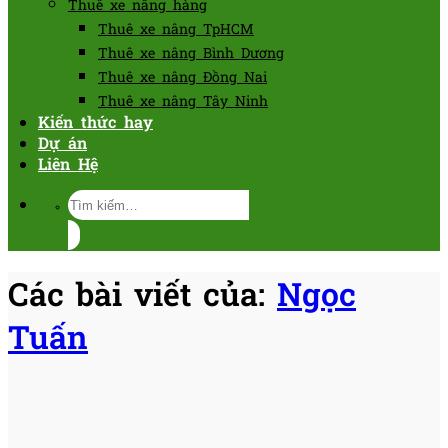
Thuê xe nâng hàng
Thuê xe nâng TpHCM
Thuê xe nâng Bình Dương
Thuê xe nâng Đồng Nai
Thuê xe nâng Tây Ninh
Kiến thức hay
Dự án
Liên Hệ
Tìm
kiếm:
Các bài viết của:
Ngọc
Tuấn