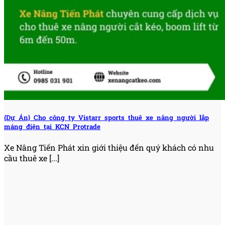
{Dự Án} Cho công ty Vistarr sports thuê xe nâng người lắp
máng điện tại KCN Protrade
Xe Nâng Tiến Phát xin giới thiệu đến quý khách có nhu
cầu thuê xe [...]