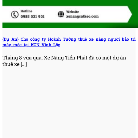
{Dự Án} Cho công ty Hoành Tường thuê xe nâng người bảo trì
máy móc tại KCN Vĩnh Lộc
Tháng 8 vừa qua, Xe Nâng Tiến Phát đã có một dự án
thuê xe [...]