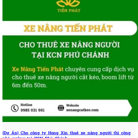
{Dự Án} Cho công ty Hong Xin thuê xe nâng người thi công