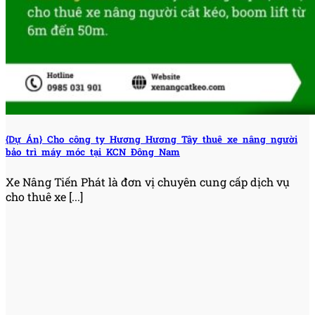
{Dự Án} Cho công ty Hương Hương Tây thuê xe nâng người
bảo trì máy móc tại KCN Đông Nam
Xe Nâng Tiến Phát là đơn vị chuyên cung cấp dịch vụ
cho thuê xe [...]