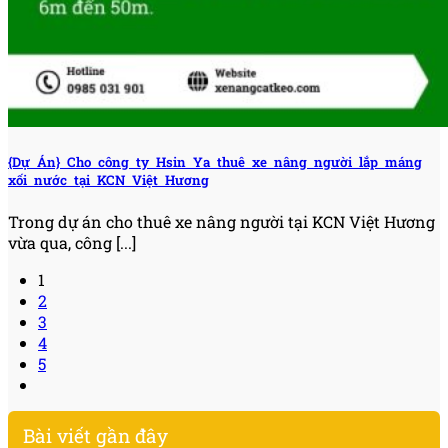
{Dự Án} Cho công ty Hsin Ya thuê xe nâng người lắp máng
xối nước tại KCN Việt Hương
Trong dự án cho thuê xe nâng người tại KCN Việt Hương
vừa qua, công [...]
1
2
3
4
5
Bài viết gần đây