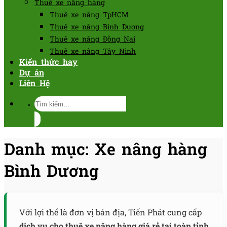
Thuê xe nâng hàng
Thuê xe nâng TpHCM
Thuê xe nâng Bình Dương
Thuê xe nâng Đồng Nai
Thuê xe nâng Tây Ninh
Kiến thức hay
Dự án
Liên Hệ
Tìm
kiếm:
Danh mục:
Xe nâng hàng
Bình Dương
Với lợi thế là đơn vị bản địa, Tiến Phát cung cấp
dịch vụ cho thuê xe nâng hàng giá rẻ tại toàn tỉnh