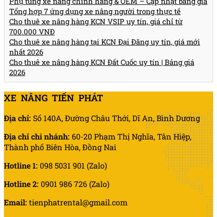
Phụ tùng xe nâng chính hãng & OEM – Cập nhật bảng giá
Tổng hợp 7 ứng dụng xe nâng người trong thực tế
Cho thuê xe nâng hàng KCN VSIP uy tín, giá chỉ từ
700.000 VNĐ
Cho thuê xe nâng hàng tại KCN Đại Đăng uy tín, giá mới
nhất 2026
Cho thuê xe nâng hàng KCN Đất Cuốc uy tín | Bảng giá
2026
XE NÂNG TIẾN PHÁT
Địa chỉ:
Số 140A, Đường Châu Thới, Dĩ An, Bình Dương
Địa chỉ chi nhánh:
60-20 Phạm Thị Nghĩa, Tân Hiệp,
Thành phố Biên Hòa, Đồng Nai
Hotline 1:
098 5031 901 (Zalo)
Hotline 2:
0901 986 726 (Zalo)
Email:
tienphatrental@gmail.com