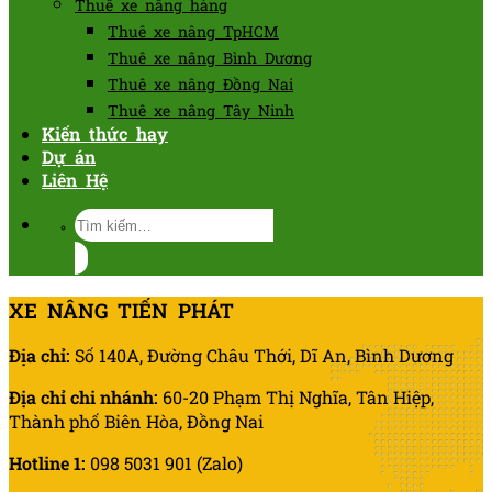
Thuê xe nâng hàng
Thuê xe nâng TpHCM
Thuê xe nâng Bình Dương
Thuê xe nâng Đồng Nai
Thuê xe nâng Tây Ninh
Kiến thức hay
Dự án
Liên Hệ
Tìm
kiếm:
XE NÂNG TIẾN PHÁT
Địa chỉ:
Số 140A, Đường Châu Thới, Dĩ An, Bình Dương
Địa chỉ chi nhánh:
60-20 Phạm Thị Nghĩa, Tân Hiệp,
Thành phố Biên Hòa, Đồng Nai
Hotline 1:
098 5031 901 (Zalo)